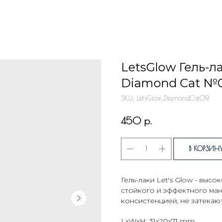
LetsGlow Гель-
Diamond Cat №0
SKU:
LetsGlow_DiamondCat09
р.
450
В КОРЗИН
Гель-лаки Let's Glow - выс
стойкого и эффектного ма
консистенцией, не затекают
LxWxH: 31x20x71 mm