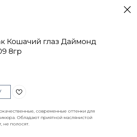
лак Кошачий глаз Даймонд
9 8гр
У
ококачественные, современные оттенки для
никюра. Обладают приятной маслянистой
, не полосят.