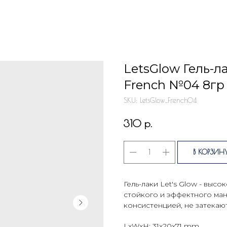
LetsGlow Гель-
French №04 8гр
SKU:
LetsGlow_French04
р.
310
В КОРЗИН
Гель-лаки Let's Glow - выс
стойкого и эффектного ма
консистенцией, не затекают
LxWxH: 31x20x71 mm