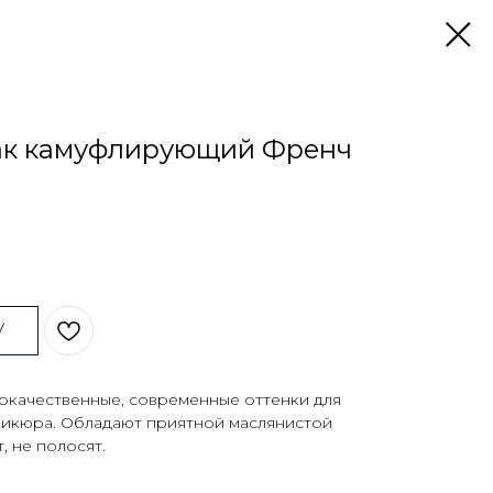
лак камуфлирующий Френч
У
ококачественные, современные оттенки для
никюра. Обладают приятной маслянистой
, не полосят.