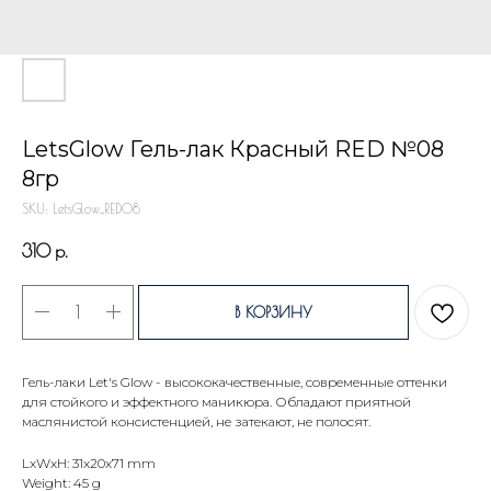
LetsGlow Гель-лак Красный RED №08
8гр
SKU:
LetsGlow_RED08
310
р.
В КОРЗИНУ
Гель-лаки Let's Glow - высококачественные, современные оттенки
для стойкого и эффектного маникюра. Обладают приятной
маслянистой консистенцией, не затекают, не полосят.
LxWxH: 31x20x71 mm
Weight: 45 g