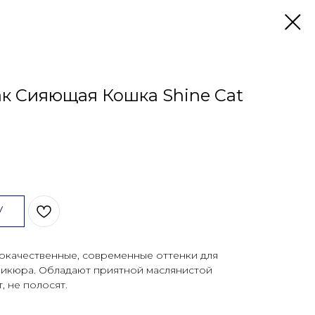
ак Сияющая Кошка Shine Cat
У
ококачественные, современные оттенки для
никюра. Обладают приятной маслянистой
, не полосят.