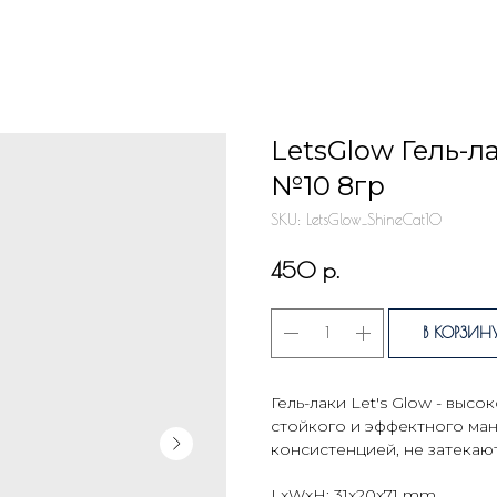
LetsGlow Гель-л
№10 8гр
SKU:
LetsGlow_ShineCat10
р.
450
В КОРЗИН
Гель-лаки Let's Glow - выс
стойкого и эффектного ма
консистенцией, не затекают
LxWxH: 31x20x71 mm