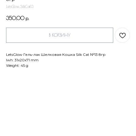
LetsGlow_SilkCat13
350,00
р.
В КОРЗИНУ
LetsGlow Гель-лак Шелковая Кошка Silk Cat №13 8гр
lwh: 31x20x71 mm
Weight: 45 g