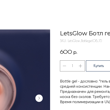
LetsGlow Ботл ге
SKU:
LetsGlow_Bottlegel08_15
р.
600
Купить
Bottle gel - дословно: "ге
средней консистенции. Нан
Предназначен для ремонта,
носка без сколов. Требуется
Время полимеризации в UV/