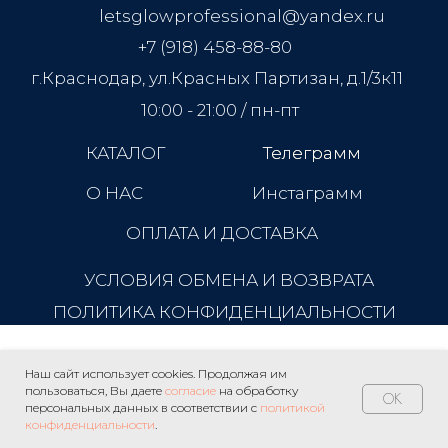
letsglowprofessional@yandex.ru
+7 (918) 458-88-80
г.Краснодар, ул.Красных Партизан, д.1/3к11
10:00 - 21:00 / пн-пт
КАТАЛОГ
Телеграмм
Телеграмм
О НАС
Инстаграмм
ОПЛАТА И ДОСТАВКА
УСЛОВИЯ ОБМЕНА И ВОЗВРАТА
ПОЛИТИКА КОНФИДЕНЦИАЛЬНОСТИ
Наш сайт использует cookies. Продолжая им
пользоваться, Вы даете
согласие
на обработку
OK
персональных данных в соответствии с
политикой
конфиденциальности
.