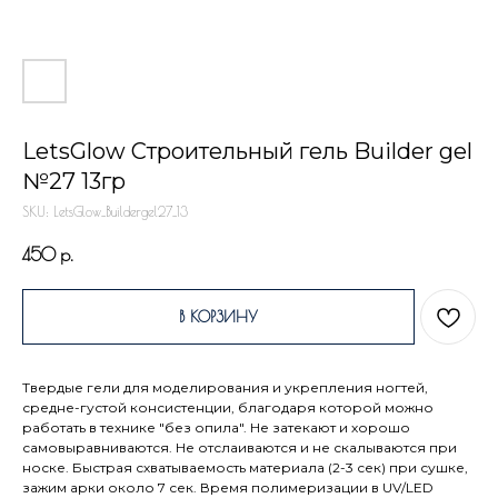
LetsGlow Строительный гель Builder gel
№27 13гр
SKU:
LetsGlow_Buildergel27_13
450
р.
В КОРЗИНУ
Твердые гели для моделирования и укрепления ногтей,
средне-густой консистенции, благодаря которой можно
работать в технике "без опила". Не затекают и хорошо
самовыравниваются. Не отслаиваются и не скалываются при
носке. Быстрая схватываемость материала (2-3 сек) при сушке,
зажим арки около 7 сек. Время полимеризации в UV/LED