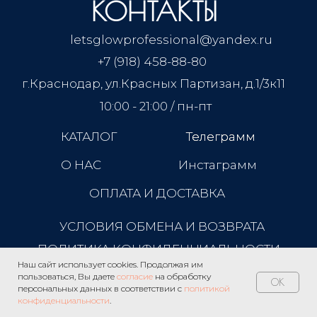
КОНТАКТЫ
letsglowprofessional@yandex.ru
+7 (918) 458-88-80
г.Краснодар, ул.Красных Партизан, д.1/3к11
10:00 - 21:00 / пн-пт
КАТАЛОГ
Телеграмм
Телеграмм
О НАС
Инстаграмм
ОПЛАТА И ДОСТАВКА
УСЛОВИЯ ОБМЕНА И ВОЗВРАТА
ПОЛИТИКА КОНФИДЕНЦИАЛЬНОСТИ
Наш сайт использует cookies. Продолжая им
пользоваться, Вы даете
согласие
на обработку
OK
персональных данных в соответствии с
политикой
конфиденциальности
.