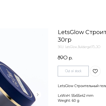
LetsGlow Строит
30гр
SKU:
LetsGlow_Buildergel15_30
р.
890
Out of stock
LetsGlow Строительный гель
LxWxH: 55x55x42 mm
Weight: 60 g