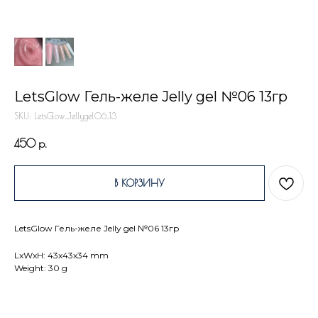
LetsGlow Гель-желе Jelly gel №06 13гр
SKU:
LetsGlow_Jellygel06_13
450
р.
В КОРЗИНУ
LetsGlow Гель-желе Jelly gel №06 13гр
LxWxH: 43x43x34 mm
Weight: 30 g