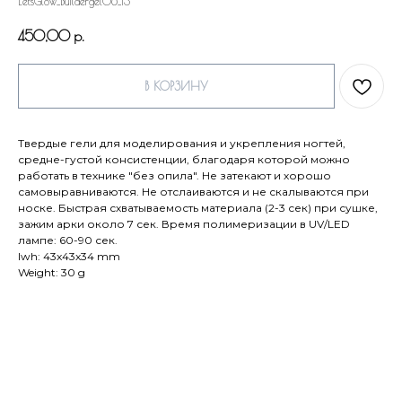
LetsGlow_Buildergel06_13
450,00
р.
В КОРЗИНУ
Твердые гели для моделирования и укрепления ногтей,
средне-густой консистенции, благодаря которой можно
работать в технике "без опила". Не затекают и хорошо
самовыравниваются. Не отслаиваются и не скалываются при
носке. Быстрая схватываемость материала (2-3 сек) при сушке,
зажим арки около 7 сек. Время полимеризации в UV/LED
лампе: 60-90 сек.
lwh: 43x43x34 mm
Weight: 30 g