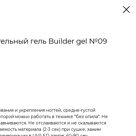
ельный гель Builder gel №09
вания и укрепления ногтей, средне-густой
торой можно работать в технике "без опила". Не
авниваются. Не отслаиваются и не скалываются
аемость материала (2-3 сек) при сушке, зажим
лимеризации в UV/LED лампе: 60-90 сек.