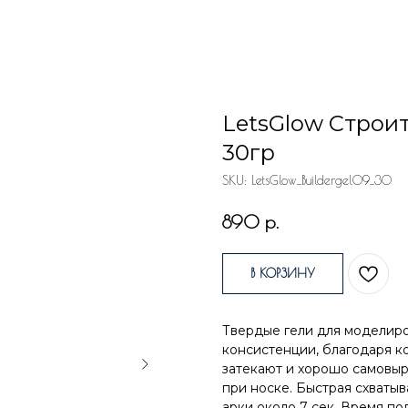
LetsGlow Строит
30гр
SKU:
LetsGlow_Buildergel09_30
р.
890
В КОРЗИНУ
Твердые гели для моделиро
консистенции, благодаря ко
затекают и хорошо самовыр
при носке. Быстрая схватыв
арки около 7 сек. Время по