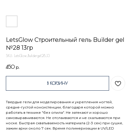
LetsGlow Строительный гель Builder gel
№28 13гр
SKU:
LetsGlow_Buildergel28_13
450
р.
В КОРЗИНУ
Твердые гели для моделирования и укрепления ногтей,
средне-густой консистенции, благодаря которой можно
работать в технике "без опила". Не затекают и хорошо
самовыравниваются. Не отслаиваются и не скалываются при
носке. Быстрая схватываемость материала (2-3 сек) при сушке,
зажим арки около 7 сек. Время полимеризации в UV/LED