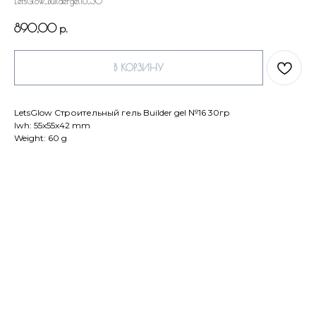
LetsGlow_Buildergel16_30
890,00
р.
В КОРЗИНУ
LetsGlow Строительный гель Builder gel №16 30гр
lwh: 55x55x42 mm
Weight: 60 g