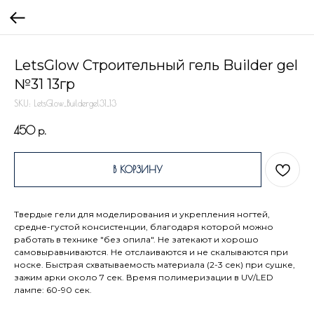
LetsGlow Строительный гель Builder gel
№31 13гр
SKU:
LetsGlow_Buildergel31_13
450
р.
В КОРЗИНУ
Твердые гели для моделирования и укрепления ногтей,
средне-густой консистенции, благодаря которой можно
работать в технике "без опила". Не затекают и хорошо
самовыравниваются. Не отслаиваются и не скалываются при
носке. Быстрая схватываемость материала (2-3 сек) при сушке,
зажим арки около 7 сек. Время полимеризации в UV/LED
лампе: 60-90 сек.