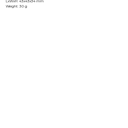
LxWxH: 43x43x34 mm
Weight: 30 g