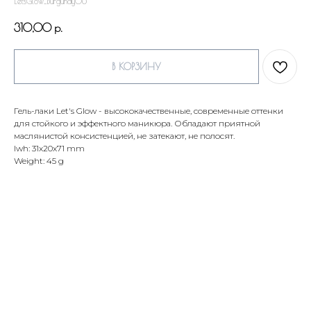
LetsGlow_Burgundy06
310,00
р.
В КОРЗИНУ
Гель-лаки Let's Glow - высококачественные, современные оттенки
для стойкого и эффектного маникюра. Обладают приятной
маслянистой консистенцией, не затекают, не полосят.
lwh: 31x20x71 mm
Weight: 45 g