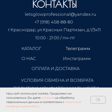
КОНТАКТЫ
letsglowprofessional@yandex.ru
+7 (918) 458-88-80
г.Краснодар, ул.Красных Партизан, д.1/3к11
10:00 - 21:00 / пн-пт
КАТАЛОГ
Телеграмм
Телеграмм
О НАС
Инстаграмм
ОПЛАТА И ДОСТАВКА
УСЛОВИЯ ОБМЕНА И ВОЗВРАТА
ПОЛИТИКА КОНФИДЕНЦИАЛЬНОСТИ
Наш сайт использует cookies. Продолжая им
пользоваться, Вы даете
согласие
на обработку
OK
персональных данных в соответствии с
политикой
конфиденциальности
.