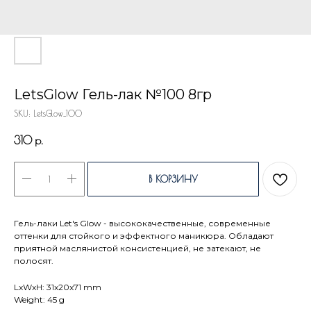
LetsGlow Гель-лак №100 8гр
SKU:
LetsGlow_100
310
р.
В КОРЗИНУ
Гель-лаки Let's Glow - высококачественные, современные
оттенки для стойкого и эффектного маникюра. Обладают
приятной маслянистой консистенцией, не затекают, не
полосят.
LxWxH: 31x20x71 mm
Weight: 45 g