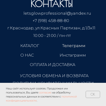
КОНТАКТЫ
letsglowprofessional@yandex.ru
+7 (918) 458-88-80
г.Краснодар, ул.Красных Партизан, д.1/3к11
10:00 - 21:00 / пн-пт
КАТАЛОГ
Телеграмм
Телеграмм
О НАС
Инстаграмм
ОПЛАТА И ДОСТАВКА
УСЛОВИЯ ОБМЕНА И ВОЗВРАТА
ПОЛИТИКА КОНФИДЕНЦИАЛЬНОСТИ
Наш сайт использует cookies. Продолжая им
пользоваться, Вы даете
согласие
на обработку
OK
персональных данных в соответствии с
политикой
конфиденциальности
.