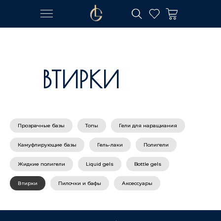
КОНТАКТЫ
КОНТАКТЫ
ВТИРКИ
Прозрачные базы
Топы
Гели для наращиания
Камуфлирующие базы
Гель-лаки
Полигели
Жидкие полигели
Liquid gels
Bottle gels
Втирки
Пилочки и бафы
Аксессуары