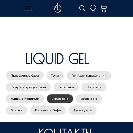
КОНТАКТЫ
КОНТАКТЫ
LIQUID GEL
Прозрачные базы
Топы
Гели для наращиания
Камуфлирующие базы
Гель-лаки
Полигели
Жидкие полигели
Liquid gels
Bottle gels
Втирки
Пилочки и бафы
Аксессуары