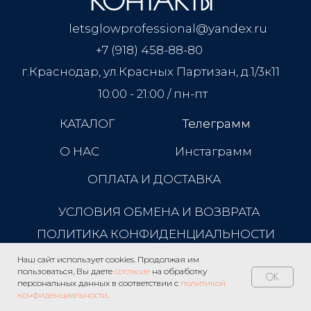
КОНТАКТЫ
letsglowprofessional@yandex.ru
+7 (918) 458-88-80
г.Краснодар, ул.Красных Партизан, д.1/3к11
10:00 - 21:00 / пн-пт
КАТАЛОГ
Телеграмм
Телеграмм
О НАС
Инстаграмм
ОПЛАТА И ДОСТАВКА
УСЛОВИЯ ОБМЕНА И ВОЗВРАТА
ПОЛИТИКА КОНФИДЕНЦИАЛЬНОСТИ
Наш сайт использует cookies. Продолжая им
пользоваться, Вы даете
согласие
на обработку
OK
персональных данных в соответствии с
политикой
конфиденциальности
.