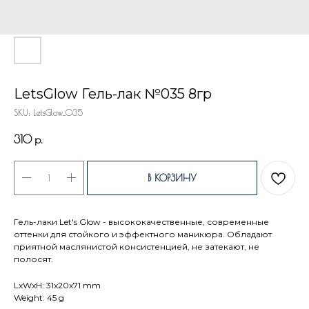
LetsGlow Гель-лак №035 8гр
SKU:
LetsGlow_035
310
р.
В КОРЗИНУ
Гель-лаки Let's Glow - высококачественные, современные
оттенки для стойкого и эффектного маникюра. Обладают
приятной маслянистой консистенцией, не затекают, не
полосят.
LxWxH: 31x20x71 mm
Weight: 45 g