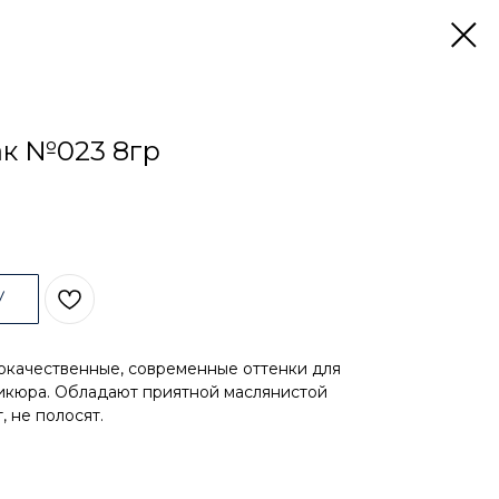
ак №023 8гр
У
ококачественные, современные оттенки для
никюра. Обладают приятной маслянистой
, не полосят.