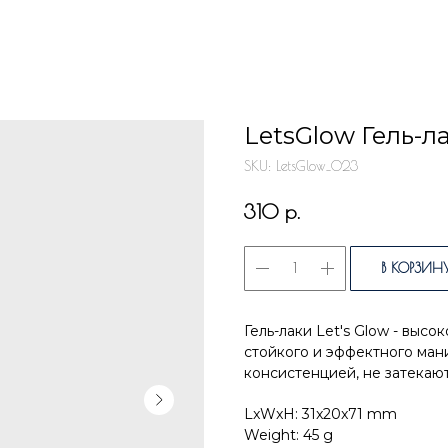
LetsGlow Гель-л
SKU:
LetsGlow_023
р.
310
В КОРЗИН
Гель-лаки Let's Glow - выс
стойкого и эффектного ма
консистенцией, не затекают
LxWxH: 31x20x71 mm
Weight: 45 g