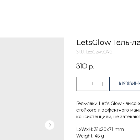
LetsGlow Гель-л
SKU:
LetsGlow_095
р.
310
В КОРЗИН
Гель-лаки Let's Glow - выс
стойкого и эффектного ма
консистенцией, не затекают
LxWxH: 31x20x71 mm
Weight: 45 g