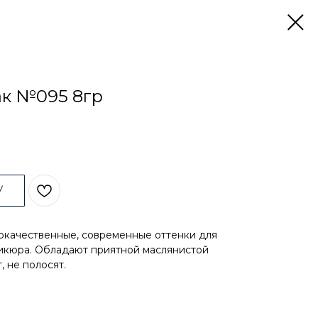
ак №095 8гр
У
ококачественные, современные оттенки для
никюра. Обладают приятной маслянистой
, не полосят.