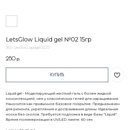
LetsGlow Liquid gel №02 15гр
SKU:
LetsGlow_Liquidgel02_15
250
р.
КУПИТЬ
Liquid gel - Моделирующий жесткий гель с более жидкой
консистенцией, чем у классических гелей для наращивания.
Наносится как привычное базовое покрытие. Предназначен
для ремонта, укрепления и достраивания длины. Идеальная
носка без сколов. Требуется подложка в виде базы "Liquid".
Время полимеризации в UV/LED лампе: 60 сек