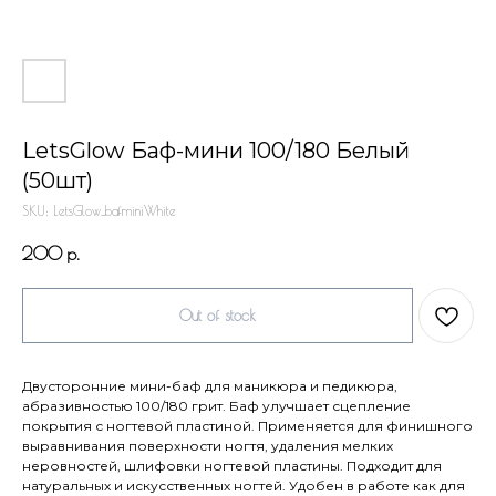
LetsGlow Баф-мини 100/180 Белый
(50шт)
SKU:
LetsGlow_bafminiWhite
200
р.
Out of stock
Двусторонние мини-баф для маникюра и педикюра,
абразивностью 100/180 грит. Баф улучшает сцепление
покрытия с ногтевой пластиной. Применяется для финишного
выравнивания поверхности ногтя, удаления мелких
неровностей, шлифовки ногтевой пластины. Подходит для
натуральных и искусственных ногтей. Удобен в работе как для