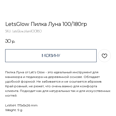
LetsGlow Пилка Луна 100/180гр
SKU:
LetsGlow_filem100180
30
р.
В КОРЗИНУ
Пилка Луна от Let’s Glow - это идеальный инструмент для
маникюра и педикюра на деревянной основе. Обладает
удобной формой. Не забивается и не осыпается абразив.
Край ровный, не режет, что очень важно для комфорта
клиента. Подходит как для натуральных так и для искусственных
ногтей.
LxWxH: 175x5x26 mm
Weight: 9 g