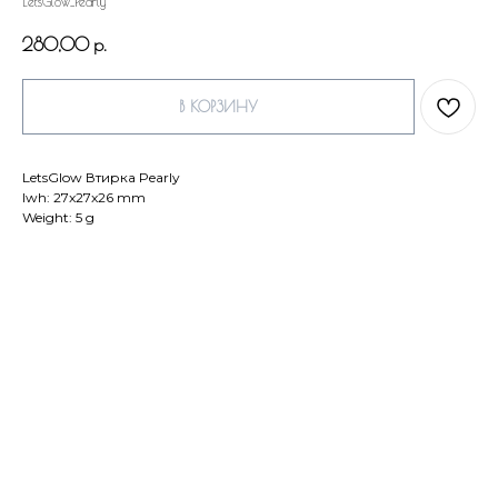
LetsGlow_Pearly
280,00
р.
В КОРЗИНУ
LetsGlow Втирка Pearly
lwh: 27x27x26 mm
Weight: 5 g