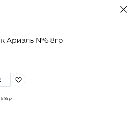
ак Ариэль №6 8гр
У
№6 8гр