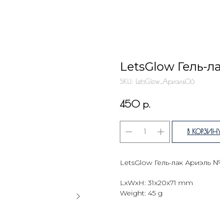
LetsGlow Гель-л
SKU:
LetsGlow_Ариэль06
р.
450
В КОРЗИН
LetsGlow Гель-лак Ариэль 
LxWxH: 31x20x71 mm
Weight: 45 g