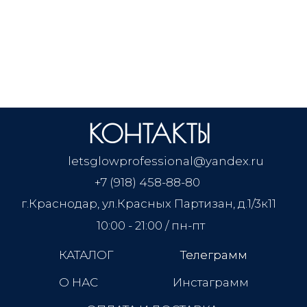
КОНТАКТЫ
letsglowprofessional@yandex.ru
+7 (918) 458-88-80
г.Краснодар, ул.Красных Партизан, д.1/3к11
10:00 - 21:00 / пн-пт
КАТАЛОГ
Телеграмм
Телеграмм
О НАС
Инстаграмм