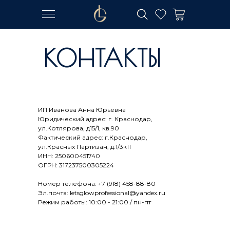
КОНТАКТЫ
КОНТАКТЫ
КОНТАКТЫ
ИП Иванова Анна Юрьевна
Юридический адрес: г. Краснодар,
ул.Котлярова, д15/1, кв.90
Фактический адрес: г.Краснодар,
ул.Красных Партизан, д.1/3к11
ИНН: 250600451740
ОГРН: 317237500305224
Номер телефона: +7 (918) 458-88-80
Эл.почта: letsglowprofessional@yandex.ru
Режим работы: 10:00 - 21:00 / пн-пт